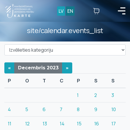
LV
EN
site/calendar.events_list
«
Decembris
2023
»
P
O
T
C
P
S
S
1
2
3
4
5
6
7
8
9
10
11
12
13
14
15
16
17