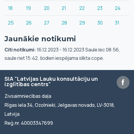
18
19
20
21
22
23
24
25
26
27
28
29
30
31
Jaunākie notikumi
Citi notikumi:
16.12.2023 - 16.12.2023 Saule lec 08:56,
saule riet 15:42, šodien iespējama slikta cope.
SIA "Latvijas Lauku konsultāciju un
izglītības centrs"
Zivsaimniecības daļa
Rīgas iela 34, Ozolnieki, Jelgavas novads, LV-3018,
Latvija
Reģ.nr. 40003347699