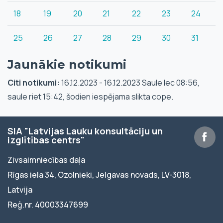
18
19
20
21
22
23
24
25
26
27
28
29
30
31
Jaunākie notikumi
Citi notikumi:
16.12.2023 - 16.12.2023 Saule lec 08:56,
saule riet 15:42, šodien iespējama slikta cope.
SIA "Latvijas Lauku konsultāciju un
izglītības centrs"
Zivsaimniecības daļa
Rīgas iela 34, Ozolnieki, Jelgavas novads, LV-3018,
Latvija
Reģ.nr. 40003347699