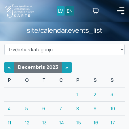
LV
EN
site/calendar.events_list
«
Decembris
2023
»
P
O
T
C
P
S
S
1
2
3
4
5
6
7
8
9
10
11
12
13
14
15
16
17