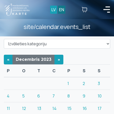
LV
EN
site/calendar.events_list
«
Decembris
2023
»
P
O
T
C
P
S
S
1
2
3
4
5
6
7
8
9
10
11
12
13
14
15
16
17