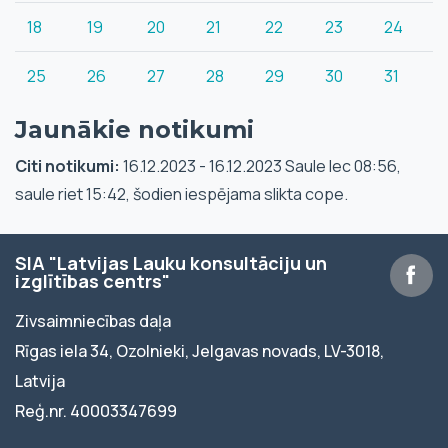
18
19
20
21
22
23
24
25
26
27
28
29
30
31
Jaunākie notikumi
Citi notikumi:
16.12.2023 - 16.12.2023 Saule lec 08:56,
saule riet 15:42, šodien iespējama slikta cope.
SIA "Latvijas Lauku konsultāciju un
izglītības centrs"
Zivsaimniecības daļa
Rīgas iela 34, Ozolnieki, Jelgavas novads, LV-3018,
Latvija
Reģ.nr. 40003347699