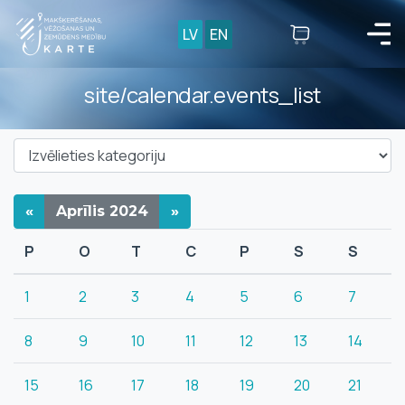
LV
EN
site/calendar.events_list
«
Aprīlis
2024
»
P
O
T
C
P
S
S
1
2
3
4
5
6
7
8
9
10
11
12
13
14
15
16
17
18
19
20
21