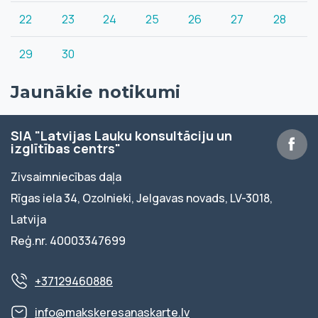
22
23
24
25
26
27
28
29
30
Jaunākie notikumi
SIA "Latvijas Lauku konsultāciju un
izglītības centrs"
Zivsaimniecības daļa
Rīgas iela 34, Ozolnieki, Jelgavas novads, LV-3018,
Latvija
Reģ.nr. 40003347699
+37129460886
info@makskeresanaskarte.lv