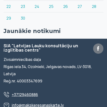
22
23
24
25
26
27
28
29
30
Jaunākie notikumi
SIA "Latvijas Lauku konsultāciju un
izglītības centrs"
Zivsaimniecības daļa
Rīgas iela 34, Ozolnieki, Jelgavas novads, LV-3018,
Latvija
Reģ.nr. 40003347699
+37129460886
info@makskeresanaskarte.lv