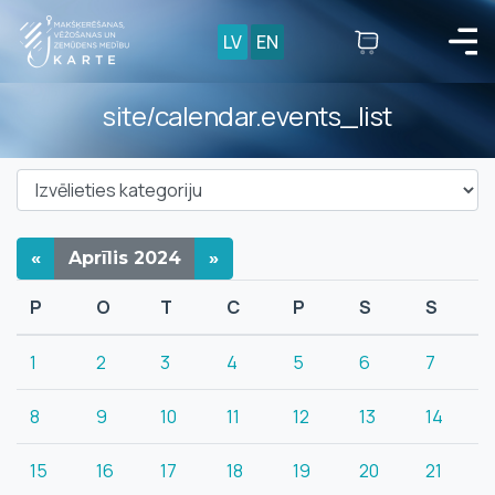
LV
EN
site/calendar.events_list
«
Aprīlis
2024
»
P
O
T
C
P
S
S
1
2
3
4
5
6
7
8
9
10
11
12
13
14
15
16
17
18
19
20
21