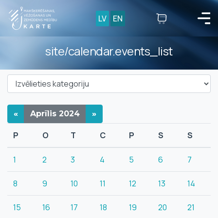
LV
EN
site/calendar.events_list
«
Aprīlis
2024
»
P
O
T
C
P
S
S
1
2
3
4
5
6
7
8
9
10
11
12
13
14
15
16
17
18
19
20
21