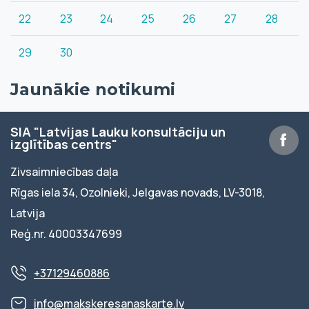
22
23
24
25
26
27
28
29
30
Jaunākie notikumi
SIA "Latvijas Lauku konsultāciju un
izglītības centrs"
Zivsaimniecības daļa
Rīgas iela 34, Ozolnieki, Jelgavas novads, LV-3018,
Latvija
Reģ.nr. 40003347699
+37129460886
info@makskeresanaskarte.lv