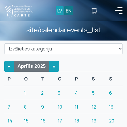
LV
EN
site/calendar.events_list
«
Aprīlis
2025
»
P
O
T
C
P
S
S
1
2
3
4
5
6
7
8
9
10
11
12
13
14
15
16
17
18
19
20