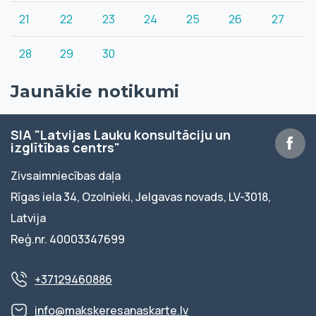
21
22
23
24
25
26
27
28
29
30
Jaunākie notikumi
SIA "Latvijas Lauku konsultāciju un
izglītības centrs"
Zivsaimniecības daļa
Rīgas iela 34, Ozolnieki, Jelgavas novads, LV-3018,
Latvija
Reģ.nr. 40003347699
+37129460886
info@makskeresanaskarte.lv