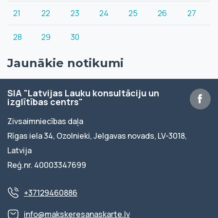
21
22
23
24
25
26
27
28
29
30
Jaunākie notikumi
SIA "Latvijas Lauku konsultāciju un
izglītības centrs"
Zivsaimniecības daļa
Rīgas iela 34, Ozolnieki, Jelgavas novads, LV-3018,
Latvija
Reģ.nr. 40003347699
+37129460886
info@makskeresanaskarte.lv