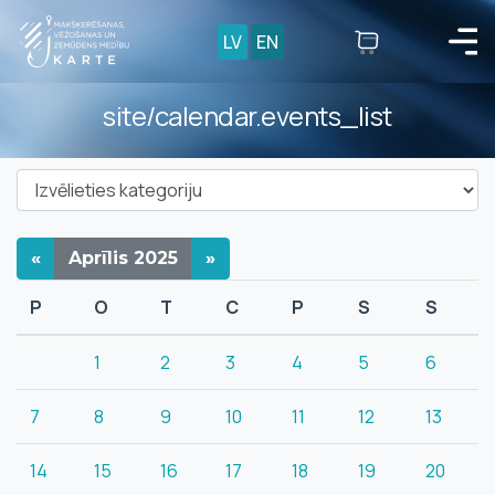
LV
EN
site/calendar.events_list
«
Aprīlis
2025
»
P
O
T
C
P
S
S
1
2
3
4
5
6
7
8
9
10
11
12
13
14
15
16
17
18
19
20