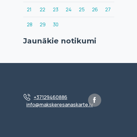
21
22
23
24
25
26
27
28
29
30
Jaunākie notikumi
+37129460886
info@makskeresanaskarte.lv