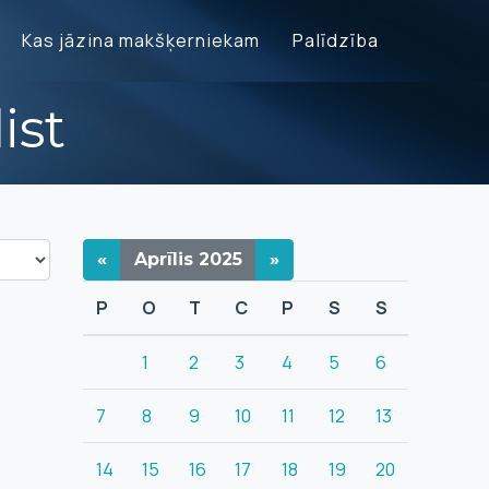
Kas jāzina makšķerniekam
Palīdzība
ist
«
Aprīlis
2025
»
P
O
T
C
P
S
S
1
2
3
4
5
6
7
8
9
10
11
12
13
14
15
16
17
18
19
20