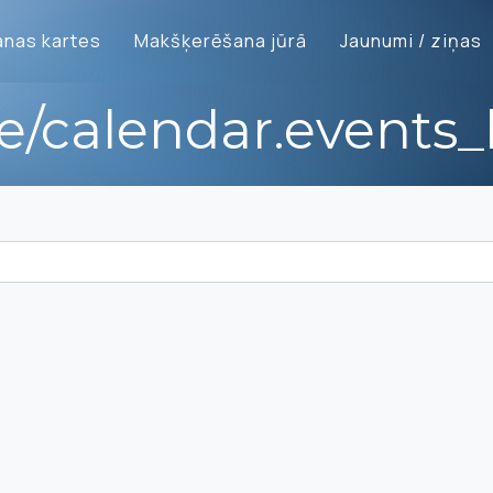
nas kartes
Makšķerēšana jūrā
Jaunumi / ziņas
te/calendar.events_l