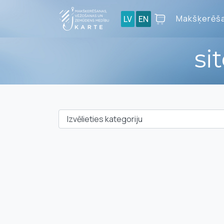
Makšķerēša
LV
EN
si