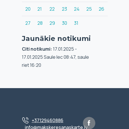
20
21
22
23
24
25
26
27
28
29
30
31
Jaunākie notikumi
Citi notikumi:
17.01.2025 -
17.01.2025 Saule lec 08:47, saule
riet 16:20
+37129460886
info@makskeresanaskarte.lv