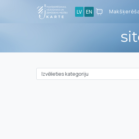
Makšķerēša
LV
EN
si