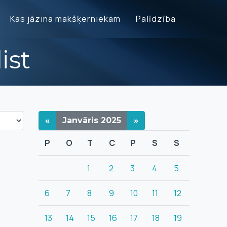
Kas jāzina makšķerniekam
Palīdzība
ist
«
Janvāris
2025
»
P
O
T
C
P
S
S
1
2
3
4
5
6
7
8
9
10
11
12
13
14
15
16
17
18
19