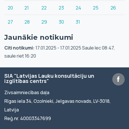
20
21
22
23
24
25
26
27
28
29
30
31
Jaunākie notikumi
Citi notikumi:
17.01.2025 - 17.01.2025 Saule lec 08:47,
saule riet 16:20
SIA "Latvijas Lauku konsultāciju un
izglītības centrs"
Zivsaimniecības daļa
Rīgas iela 34, Ozolnieki, Jelgavas novads, LV-3018,
Latvija
Reģ.nr. 40003347699