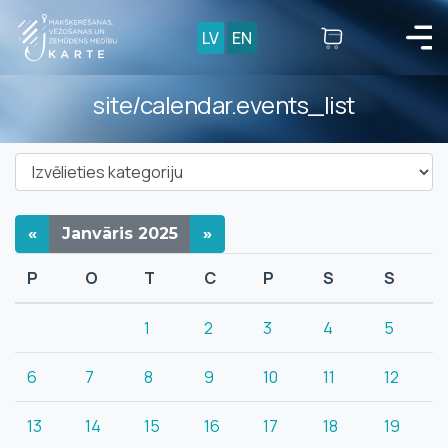
LV
EN
site/calendar.events_list
«
Janvāris
2025
»
P
O
T
C
P
S
S
1
2
3
4
5
6
7
8
9
10
11
12
13
14
15
16
17
18
19