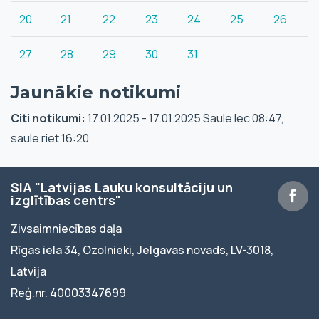
20
21
22
23
24
25
26
27
28
29
30
31
Jaunākie notikumi
Citi notikumi:
17.01.2025 - 17.01.2025 Saule lec 08:47,
saule riet 16:20
SIA "Latvijas Lauku konsultāciju un
izglītības centrs"
Zivsaimniecības daļa
Rīgas iela 34, Ozolnieki, Jelgavas novads, LV-3018,
Latvija
Reģ.nr. 40003347699