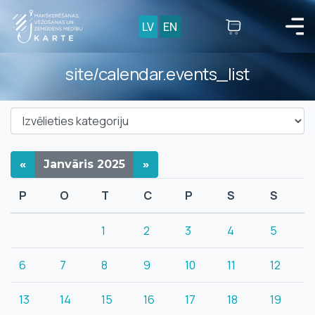
LV
EN
site/calendar.events_list
«
Janvāris
2025
»
P
O
T
C
P
S
S
1
2
3
4
5
6
7
8
9
10
11
12
13
14
15
16
17
18
19