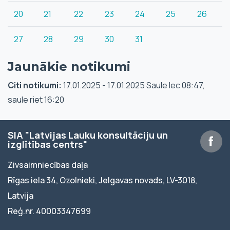
20
21
22
23
24
25
26
27
28
29
30
31
Jaunākie notikumi
Citi notikumi:
17.01.2025 - 17.01.2025 Saule lec 08:47,
saule riet 16:20
SIA "Latvijas Lauku konsultāciju un
izglītības centrs"
Zivsaimniecības daļa
Rīgas iela 34, Ozolnieki, Jelgavas novads, LV-3018,
Latvija
Reģ.nr. 40003347699