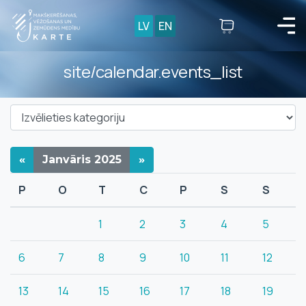
LV
EN
site/calendar.events_list
«
Janvāris
2025
»
P
O
T
C
P
S
S
1
2
3
4
5
6
7
8
9
10
11
12
13
14
15
16
17
18
19