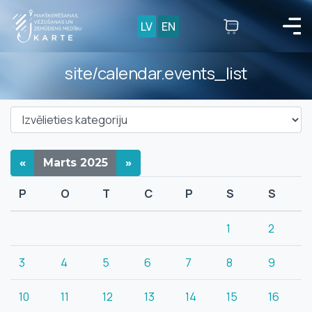
LV
EN
site/calendar.events_list
«
Marts
2025
»
P
O
T
C
P
S
S
1
2
3
4
5
6
7
8
9
10
11
12
13
14
15
16