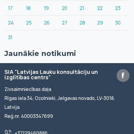
17
18
19
20
21
22
23
24
25
26
27
28
29
30
31
Jaunākie notikumi
SIA "Latvijas Lauku konsultāciju un
izglītības centrs"
Zivsaimniecības daļa
Rīgas iela 34, Ozolnieki, Jelgavas novads, LV-3018,
Latvija
Reģ.nr. 40003347699
+37129460886