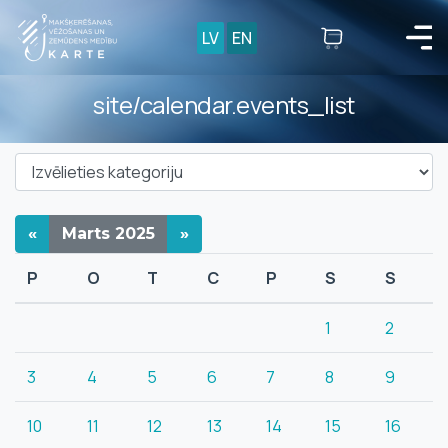
LV
EN
site/calendar.events_list
«
Marts
2025
»
P
O
T
C
P
S
S
1
2
3
4
5
6
7
8
9
10
11
12
13
14
15
16