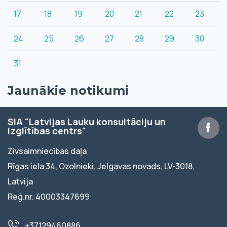
17
18
19
20
21
22
23
24
25
26
27
28
29
30
31
Jaunākie notikumi
SIA "Latvijas Lauku konsultāciju un
izglītības centrs"
Zivsaimniecības daļa
Rīgas iela 34, Ozolnieki, Jelgavas novads, LV-3018,
Latvija
Reģ.nr. 40003347699
+37129460886