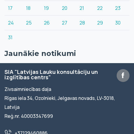
17
18
19
20
21
22
23
24
25
26
27
28
29
30
31
Jaunākie notikumi
SIA "Latvijas Lauku konsultāciju un
izglītības centrs"
Zivsaimniecības daļa
Rīgas iela 34, Ozolnieki, Jelgavas novads, LV-3018,
Latvija
Reģ.nr. 40003347699
+37129460886