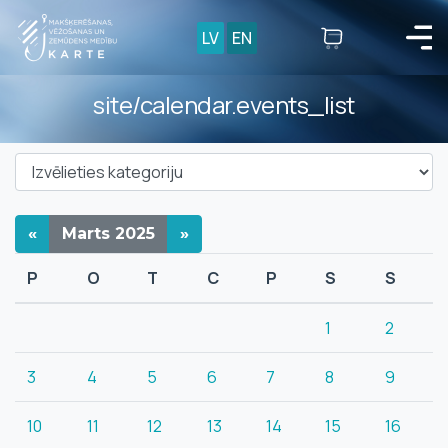
LV
EN
site/calendar.events_list
«
Marts
2025
»
P
O
T
C
P
S
S
1
2
3
4
5
6
7
8
9
10
11
12
13
14
15
16