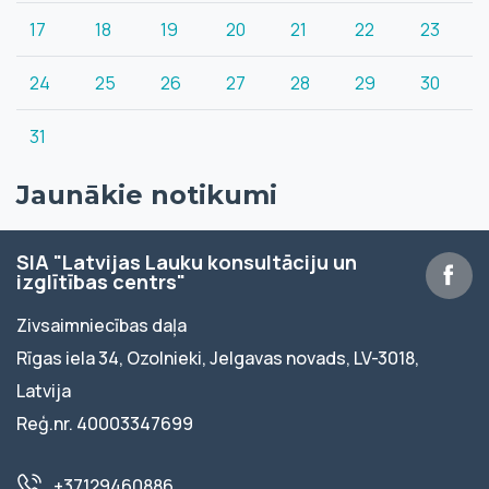
17
18
19
20
21
22
23
24
25
26
27
28
29
30
31
Jaunākie notikumi
SIA "Latvijas Lauku konsultāciju un
izglītības centrs"
Zivsaimniecības daļa
Rīgas iela 34, Ozolnieki, Jelgavas novads, LV-3018,
Latvija
Reģ.nr. 40003347699
+37129460886