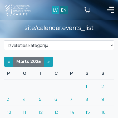
LV
EN
site/calendar.events_list
«
Marts
2025
»
P
O
T
C
P
S
S
1
2
3
4
5
6
7
8
9
10
11
12
13
14
15
16