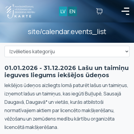
LV
EN
site/calendar.events_list
01.01.2026 - 31.12.2026 Lašu un taimiņu
ieguves liegums iekšējos ūdeņos
Iekšējos ūdeņos aizliegts lomā paturēt lašus un taimiņus,
izņemot lašus un taimiņus, kas iegūti Buļļupē, Sausajā
Daugavā, Daugavā* un vietās, kurās atbilstoši
normatīvajiem aktiem par licencēto makšķerēšanu,
vēžošanu un zemūdens medību kārtību organizēta
licencētā makšķerēšana.