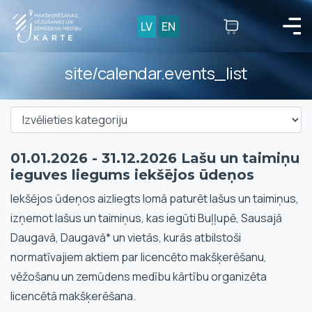
LV
EN
site/calendar.events_list
01.01.2026 - 31.12.2026 Lašu un taimiņu
ieguves liegums iekšējos ūdeņos
Iekšējos ūdeņos aizliegts lomā paturēt lašus un taimiņus,
izņemot lašus un taimiņus, kas iegūti Buļļupē, Sausajā
Daugavā, Daugavā* un vietās, kurās atbilstoši
normatīvajiem aktiem par licencēto makšķerēšanu,
vēžošanu un zemūdens medību kārtību organizēta
licencētā makšķerēšana.