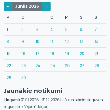
«
Jūnijs
2026
»
P
O
T
C
P
S
S
1
2
3
4
5
6
7
8
9
10
11
12
13
14
15
16
17
18
19
20
21
22
23
24
25
26
27
28
29
30
Jaunākie notikumi
Liegumi:
01.01.2026 - 31.12.2026 Lašu un taimiņu ieguves
liegums iekšējos ūdeņos