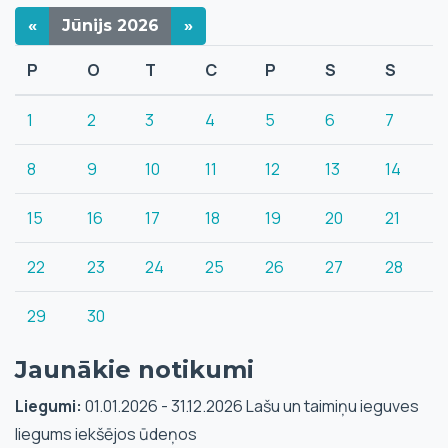
«
Jūnijs
2026
»
P
O
T
C
P
S
S
1
2
3
4
5
6
7
8
9
10
11
12
13
14
15
16
17
18
19
20
21
22
23
24
25
26
27
28
29
30
Jaunākie notikumi
Liegumi:
01.01.2026 - 31.12.2026 Lašu un taimiņu ieguves
liegums iekšējos ūdeņos