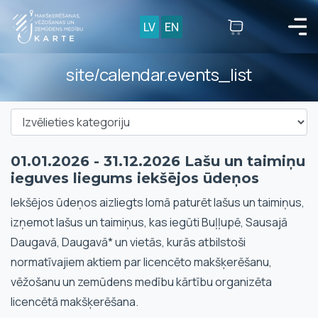
LV
EN
site/calendar.events_list
01.01.2026 - 31.12.2026 Lašu un taimiņu
ieguves liegums iekšējos ūdeņos
Iekšējos ūdeņos aizliegts lomā paturēt lašus un taimiņus,
izņemot lašus un taimiņus, kas iegūti Buļļupē, Sausajā
Daugavā, Daugavā* un vietās, kurās atbilstoši
normatīvajiem aktiem par licencēto makšķerēšanu,
vēžošanu un zemūdens medību kārtību organizēta
licencētā makšķerēšana.