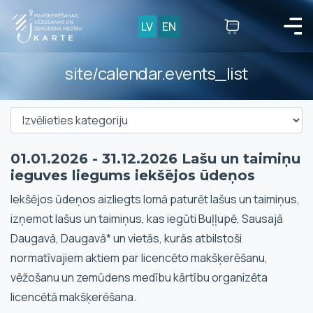
LV
EN
site/calendar.events_list
01.01.2026 - 31.12.2026 Lašu un taimiņu
ieguves liegums iekšējos ūdeņos
Iekšējos ūdeņos aizliegts lomā paturēt lašus un taimiņus,
izņemot lašus un taimiņus, kas iegūti Buļļupē, Sausajā
Daugavā, Daugavā* un vietās, kurās atbilstoši
normatīvajiem aktiem par licencēto makšķerēšanu,
vēžošanu un zemūdens medību kārtību organizēta
licencētā makšķerēšana.