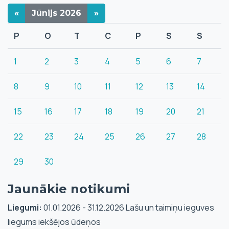
«
Jūnijs
2026
»
P
O
T
C
P
S
S
1
2
3
4
5
6
7
8
9
10
11
12
13
14
15
16
17
18
19
20
21
22
23
24
25
26
27
28
29
30
Jaunākie notikumi
Liegumi:
01.01.2026 - 31.12.2026 Lašu un taimiņu ieguves
liegums iekšējos ūdeņos