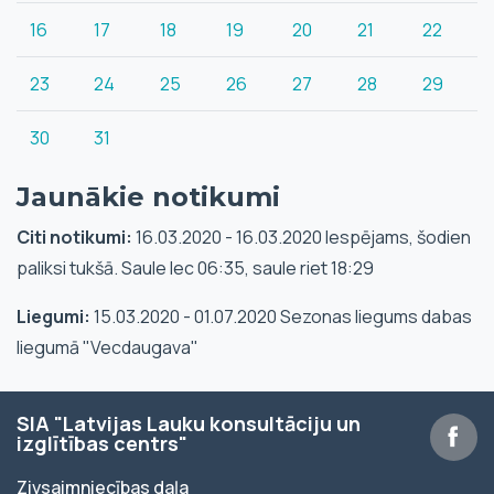
16
17
18
19
20
21
22
23
24
25
26
27
28
29
30
31
Jaunākie notikumi
Citi notikumi:
16.03.2020 - 16.03.2020 Iespējams, šodien
paliksi tukšā. Saule lec 06:35, saule riet 18:29
Liegumi:
15.03.2020 - 01.07.2020 Sezonas liegums dabas
liegumā "Vecdaugava"
SIA "Latvijas Lauku konsultāciju un
izglītības centrs"
Zivsaimniecības daļa