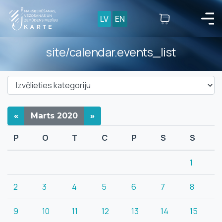
LV
EN
site/calendar.events_list
«
Marts
2020
»
P
O
T
C
P
S
S
1
2
3
4
5
6
7
8
9
10
11
12
13
14
15