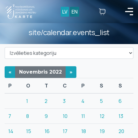
LV
EN
site/calendar.events_list
«
Novembris
2022
»
P
O
T
C
P
S
S
1
2
3
4
5
6
7
8
9
10
11
12
13
14
15
16
17
18
19
20