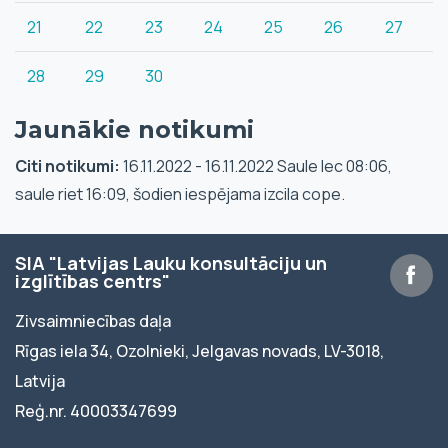
21
22
23
24
25
26
27
28
29
30
Jaunākie notikumi
Citi notikumi:
16.11.2022 - 16.11.2022 Saule lec 08:06,
saule riet 16:09, šodien iespējama izcila cope.
SIA "Latvijas Lauku konsultāciju un
izglītības centrs"
Zivsaimniecības daļa
Rīgas iela 34, Ozolnieki, Jelgavas novads, LV-3018,
Latvija
Reģ.nr. 40003347699