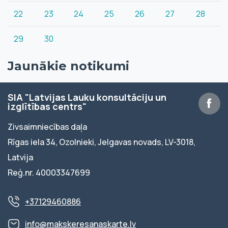
22
23
24
25
26
27
28
29
30
Jaunākie notikumi
SIA "Latvijas Lauku konsultāciju un
izglītības centrs"
Zivsaimniecības daļa
Rīgas iela 34, Ozolnieki, Jelgavas novads, LV-3018,
Latvija
Reģ.nr. 40003347699
+37129460886
info@makskeresanaskarte.lv