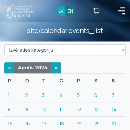
LV
EN
site/calendar.events_list
«
Aprīlis
2024
»
P
O
T
C
P
S
S
1
2
3
4
5
6
7
8
9
10
11
12
13
14
15
16
17
18
19
20
21