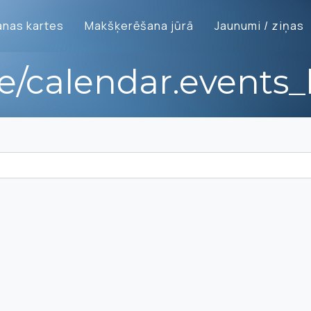
nas kartes
Makšķerēšana jūrā
Jaunumi / ziņas
te/calendar.events_l