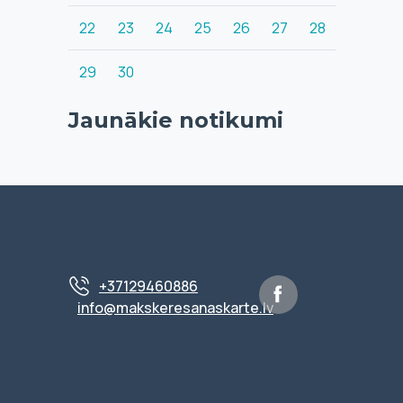
22
23
24
25
26
27
28
29
30
Jaunākie notikumi
+37129460886
info@makskeresanaskarte.lv