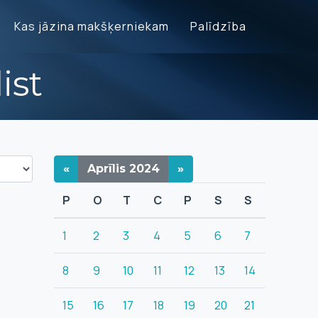
Kas jāzina makšķerniekam
Palīdzība
ist
«
Aprīlis
2024
»
P
O
T
C
P
S
S
1
2
3
4
5
6
7
8
9
10
11
12
13
14
15
16
17
18
19
20
21