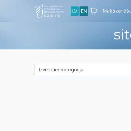
Makšķerēša
LV
EN
si