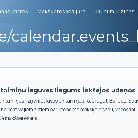
nas kartes
Makšķerēšana jūrā
Jaunumi / ziņas
te/calendar.events_l
n taimiņu ieguves liegums iekšējos ūdeņos
un taimiņus, izņemot lašus un taimiņus, kas iegūti Buļļupē, Sau
i normatīvajiem aktiem par licencēto makšķerēšanu, vēžošanu
tā makšķerēšana.