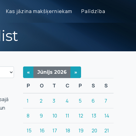
Kas jāzina makšķerniekam
Palīdzība
ist
«
Jūnijs
2026
»
P
O
T
C
P
S
S
sajā
1
2
3
4
5
6
7
 un
8
9
10
11
12
13
14
15
16
17
18
19
20
21