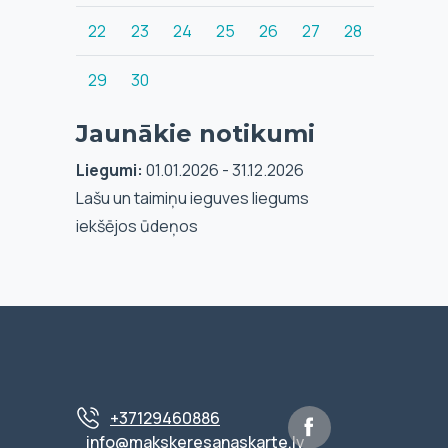
22
23
24
25
26
27
28
29
30
Jaunākie notikumi
Liegumi:
01.01.2026 - 31.12.2026
Lašu un taimiņu ieguves liegums
iekšējos ūdeņos
+37129460886
info@makskeresanaskarte.lv