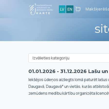
Makšķerēša
LV
EN
si
01.01.2026 - 31.12.2026 Lašu u
Iekšējos ūdeņos aizliegts lomā paturēt lašus 
Daugavā, Daugavā* un vietās, kurās atbilstoš
zemūdens medību kārtību organizēta licencē