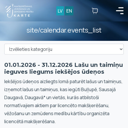
LV
EN
site/calendar.events_list
01.01.2026 - 31.12.2026 Lašu un taimiņu
ieguves liegums iekšējos ūdeņos
Iekšējos ūdeņos aizliegts lomā paturēt lašus un taimiņus,
izņemot lašus un taimiņus, kas iegūti Buļļupē, Sausajā
Daugavā, Daugavā* un vietās, kurās atbilstoši
normatīvajiem aktiem par licencēto makšķerēšanu,
vēžošanu un zemūdens medību kārtību organizēta
licencētā makšķerēšana.