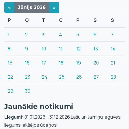
«
Jūnijs
2026
»
P
O
T
C
P
S
S
1
2
3
4
5
6
7
8
9
10
11
12
13
14
15
16
17
18
19
20
21
22
23
24
25
26
27
28
29
30
Jaunākie notikumi
Liegumi:
01.01.2026 - 31.12.2026 Lašu un taimiņu ieguves
liegums iekšējos ūdeņos